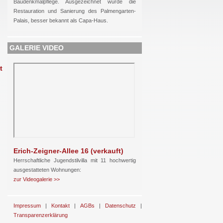
Baudenkmalpflege. Ausgezeichnet wurde die
Restauration und Sanierung des Palmengarten-
Palais, besser bekannt als Capa-Haus.
GALERIE VIDEO
t
Erich-Zeigner-Allee 16 (verkauft)
Herrschaftliche Jugendstilvilla mit 11 hochwertig
ausgestatteten Wohnungen:
zur Videogalerie >>
Impressum
|
Kontakt
|
AGBs
|
Datenschutz
|
Transparenzerklärung