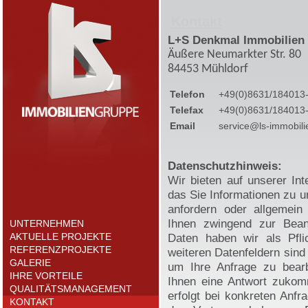
Kontakt
L+S Denkmal Immobilie
Äußere Neumarkter Str. 80
84453 Mühldorf
Telefon
+49(0)8631/184013
Telefax
+49(0)8631/184013
Email
service@ls-immobil
Datenschutzhinweis:
Wir bieten auf unserer Int
das Sie Informationen zu u
anfordern oder allgemei
Ihnen zwingend zur Beant
UNTERNEHMEN
AKTUELLE PROJEKTE
Daten haben wir als Pfli
REFERENZPROJEKTE
weiteren Datenfeldern sind 
GALERIE
um Ihre Anfrage zu bearb
IHRE VORTEILE
Ihnen eine Antwort zukom
QUALITÄTSMANAGEMENT
erfolgt bei konkreten Anfr
KONTAKT