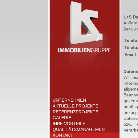
Kont
L+S D
Äußere 
84453 
Telefo
Telefa
Email
Datens
Wir bi
Inform
allge
Beantwo
UNTERNEHMEN
gekenn
AKTUELLE PROJEKTE
benöti
REFERENZPROJEKTE
anzus
GALERIE
Datenve
IHRE VORTEILE
bzw. d
QUALITÄTSMANAGEMENT
Verarbe
KONTAKT