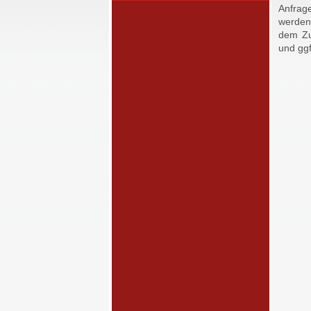
Anfrag
werden 
dem Zu
und ggf