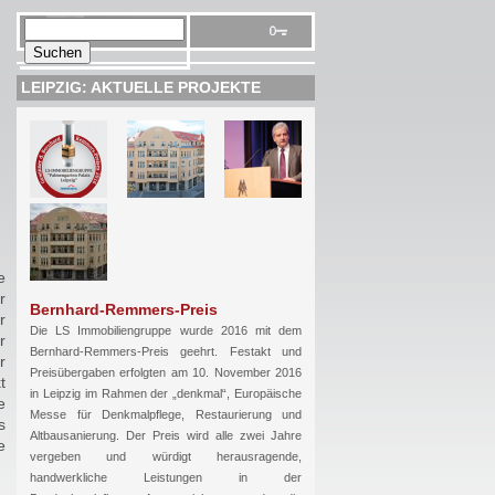
LEIPZIG: AKTUELLE PROJEKTE
e
r
Bernhard-Remmers-Preis
r
Die LS Immobiliengruppe wurde 2016 mit dem
r
Bernhard-Remmers-Preis geehrt. Festakt und
r
Preisübergaben erfolgten am 10. November 2016
t
in Leipzig im Rahmen der „denkmal“, Europäische
e
Messe für Denkmalpflege, Restaurierung und
s
Altbausanierung. Der Preis wird alle zwei Jahre
e
vergeben und würdigt herausragende,
handwerkliche Leistungen in der