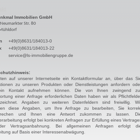
akt
enkmal Immobilien GmbH
Neumarkter Str. 80
Mühldorf
n
+49(0)8631/184013-0
x
+49(0)8631/184013-22
service@ls-immobiliengruppe.de
chutzhinweis:
eten auf unserer Internetseite ein Kontaktformular an, über das Si
ationen zu unseren Produkten oder Dienstleistungen anfordern ode
mein Kontakt aufnehmen können. Die von Ihnen zwingend zu
rtung einer Anfrage erforderlichen Daten haben wir als Pflichtfelde
zeichnet. Angaben zu weiteren Datenfeldern sind freiwillig. Wi
gen diese Angaben, um Ihre Anfrage zu bearbeiten, Sie korrek
prechen und Ihnen eine Antwort zukommen zu lassen. Di
rarbeitung erfolgt bei konkreten Anfragen zur Erfüllung eines Vertrage
er Vertragsanbahnung. Bei allgemeinen Anfragen erfolgt di
itung auf Basis einer Interessenabwägung.