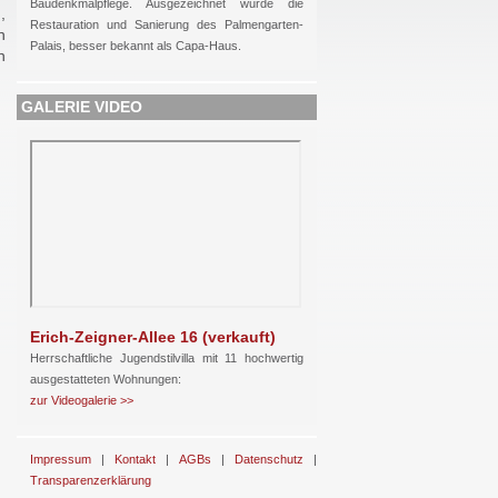
Baudenkmalpflege. Ausgezeichnet wurde die
,
Restauration und Sanierung des Palmengarten-
n
Palais, besser bekannt als Capa-Haus.
n
GALERIE VIDEO
Erich-Zeigner-Allee 16 (verkauft)
Herrschaftliche Jugendstilvilla mit 11 hochwertig
ausgestatteten Wohnungen:
zur Videogalerie >>
Impressum
|
Kontakt
|
AGBs
|
Datenschutz
|
Transparenzerklärung