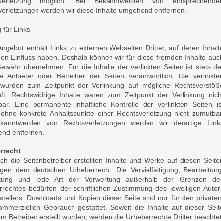
sverletzung möglich. Bei Bekanntwerden von entsprechende
verletzungen werden wir diese Inhalte umgehend entfernen.
 für Links
ngebot enthält Links zu externen Webseiten Dritter, auf deren Inhalt
nen Einfluss haben. Deshalb können wir für diese fremden Inhalte auc
ewähr übernehmen. Für die Inhalte der verlinkten Seiten ist stets de
ge Anbieter oder Betreiber der Seiten verantwortlich. Die verlinkte
 wurden zum Zeitpunkt der Verlinkung auf mögliche Rechtsverstöß
üft. Rechtswidrige Inhalte waren zum Zeitpunkt der Verlinkung nich
bar. Eine permanente inhaltliche Kontrolle der verlinkten Seiten is
 ohne konkrete Anhaltspunkte einer Rechtsverletzung nicht zumutbar
kanntwerden von Rechtsverletzungen werden wir derartige Link
nd entfernen.
rrecht
ch die Seitenbetreiber erstellten Inhalte und Werke auf diesen Seite
iegen dem deutschen Urheberrecht. Die Vervielfältigung, Bearbeitung
itung und jede Art der Verwertung außerhalb der Grenzen de
rrechtes bedürfen der schriftlichen Zustimmung des jeweiligen Autor
stellers. Downloads und Kopien dieser Seite sind nur für den privaten
ommerziellen Gebrauch gestattet. Soweit die Inhalte auf dieser Seit
om Betreiber erstellt wurden, werden die Urheberrechte Dritter beachtet