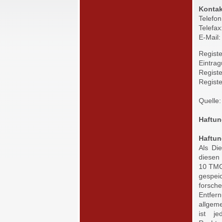
Kontak
Telefo
Telefa
E-Mail
Registe
Eintrag
Registe
Regist
Quelle
Haftun
Haftun
Als Di
diesen
10 TMG 
gespei
forsche
Entfe
allgeme
ist j