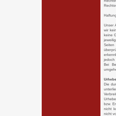
Recht
Rechts
Haftung
Unser A
wir kei
keine G
jeweili
Seiten
überpr
erkenn
jedoch
Bei Be
umgehe
Urhebe
Die dur
unterl
Verbre
Urhebe
bzw. Er
nicht k
nicht v