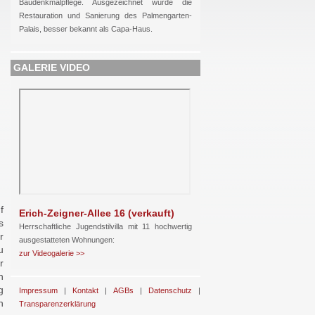
Baudenkmalpflege. Ausgezeichnet wurde die
Restauration und Sanierung des Palmengarten-
Palais, besser bekannt als Capa-Haus.
GALERIE VIDEO
f
Erich-Zeigner-Allee 16 (verkauft)
s
Herrschaftliche Jugendstilvilla mit 11 hochwertig
r
ausgestatteten Wohnungen:
u
zur Videogalerie >>
r
n
g
Impressum
|
Kontakt
|
AGBs
|
Datenschutz
|
n
Transparenzerklärung