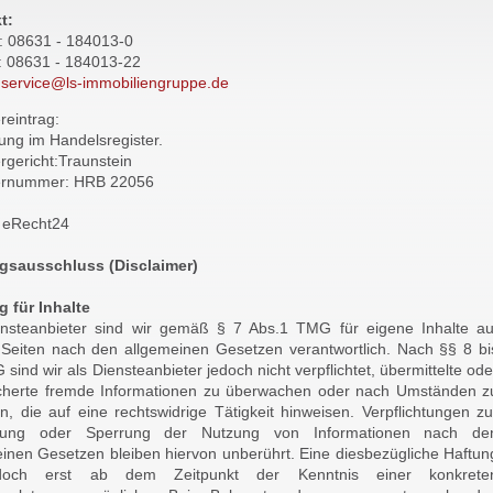
t:
n: 08631 - 184013-0
x: 08631 - 184013-22
:
service@ls-immobiliengruppe.de
reintrag:
ung im Handelsregister.
rgericht:Traunstein
ernummer: HRB 22056
: eRecht24
gsausschluss (Disclaimer)
g für Inhalte
ensteanbieter sind wir gemäß § 7 Abs.1 TMG für eigene Inhalte au
 Seiten nach den allgemeinen Gesetzen verantwortlich. Nach §§ 8 bi
sind wir als Diensteanbieter jedoch nicht verpflichtet, übermittelte ode
cherte fremde Informationen zu überwachen oder nach Umständen z
n, die auf eine rechtswidrige Tätigkeit hinweisen. Verpflichtungen zu
rnung oder Sperrung der Nutzung von Informationen nach de
inen Gesetzen bleiben hiervon unberührt. Eine diesbezügliche Haftun
edoch erst ab dem Zeitpunkt der Kenntnis einer konkrete