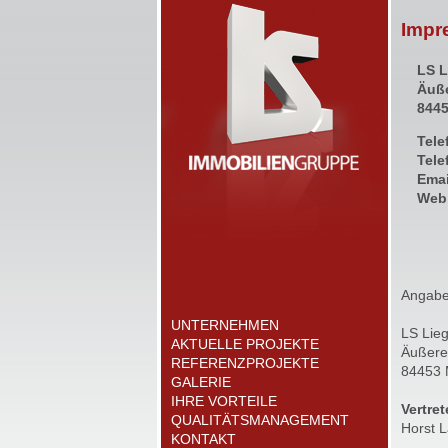
Impr
LS 
Äuße
8445
Tele
Tele
Ema
Web
Angabe
UNTERNEHMEN
LS Lie
AKTUELLE PROJEKTE
Äußere
REFERENZPROJEKTE
84453 
GALERIE
IHRE VORTEILE
Vertre
QUALITÄTSMANAGEMENT
Horst 
KONTAKT