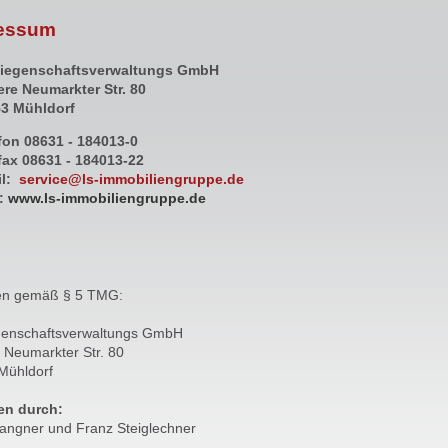
essum
Liegenschaftsverwaltungs GmbH
re Neumarkter Str. 80
3 Mühldorf
fon 08631 - 184013-0
fax 08631 - 184013-22
il:
service@ls-immobiliengruppe.de
:
www.ls-immobiliengruppe.de
n gemäß § 5 TMG:
genschaftsverwaltungs GmbH
 Neumarkter Str. 80
Mühldorf
ten durch:
Langner und Franz Steiglechner