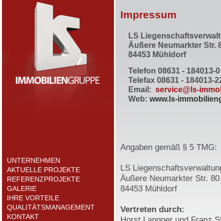
Impressum
LS Liegenschaftsverwa
Äußere Neumarkter Str. 
84453 Mühldorf
Telefon 08631 - 184013-0
Telefax 08631 - 184013-2
Email:
service@ls-immo
Web:
www.ls-immobilien
Angaben gemäß § 5 TMG:
UNTERNEHMEN
LS Liegenschaftsverwaltu
AKTUELLE PROJEKTE
Äußere Neumarkter Str. 80
REFERENZPROJEKTE
84453 Mühldorf
GALERIE
IHRE VORTEILE
QUALITÄTSMANAGEMENT
Vertreten durch:
KONTAKT
Horst Langner und Franz S