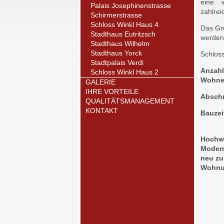
eine 
Palais Josephinenstrasse
zahlrei
Schirmerstrasse
Schloss Winkl Haus 4
Das Gr
Stadthaus Eutritzsch
werden 
Stadthaus Wilhelm
Stadthaus Yorck
Schloss
Stadtpalais Verdi
Anzahl
Schloss Winkl Haus 2
Wohne
GALERIE
IHRE VORTEILE
Absch
QUALITÄTSMANAGEMENT
KONTAKT
Bauzei
Hochwe
Modern
neu zu
Wohnu