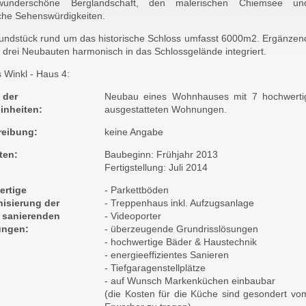
wunderschöne Berglandschaft, den malerischen Chiemsee un
che Sehenswürdigkeiten.
undstück rund um das historische Schloss umfasst 6000m2. Ergänzen
drei Neubauten harmonisch in das Schlossgelände integriert.
 Winkl - Haus 4:
 der
Neubau eines Wohnhauses mit 7 hochwerti
inheiten:
ausgestatteten Wohnungen.
reibung:
keine Angabe
ten:
Baubeginn: Frühjahr 2013
Fertigstellung: Juli 2014
rtige
- Parkettböden
isierung der
- Treppenhaus inkl. Aufzugsanlage
 sanierenden
- Videoporter
ngen:
- überzeugende Grundrisslösungen
- hochwertige Bäder & Haustechnik
- energieeffizientes Sanieren
- Tiefgaragenstellplätze
- auf Wunsch Markenküchen einbaubar
(die Kosten für die Küche sind gesondert vo